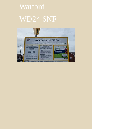
Watford
WD24 6NF