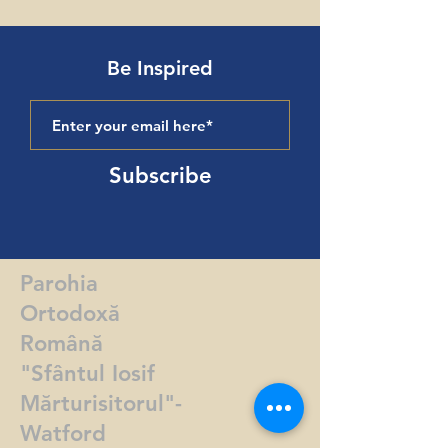
Be Inspired
Subscribe
Parohia
Ortodoxă
Română
"Sfântul Iosif
Mărturisitorul"-
Watford