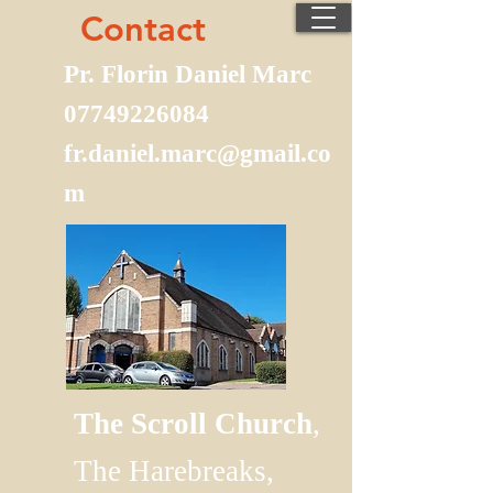
Contact
Pr. Florin Daniel Marc
07749226084
fr.daniel.marc@gmail.co
m
The Scroll Church
,
The Harebreaks,